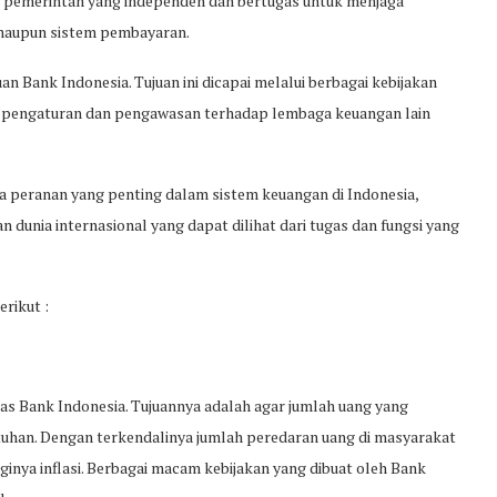
k pemerintah yang independen dan bertugas untuk menjaga
 maupun sistem pembayaran.
uan Bank Indonesia. Tujuan ini dicapai melalui berbagai kebijakan
 pengaturan dan pengawasan terhadap lembaga keuangan lain
 peranan yang penting dalam sistem keuangan di Indonesia,
unia internasional yang dapat dilihat dari tugas dan fungsi yang
rikut :
gas Bank Indonesia. Tujuannya adalah agar jumlah uang yang
tuhan. Dengan terkendalinya jumlah peredaran uang di masyarakat
nya inflasi. Berbagai macam kebijakan yang dibuat oleh Bank