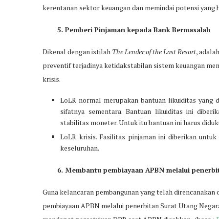
kerentanan sektor keuangan dan memindai potensi yang b
5. Pemberi Pinjaman kepada Bank Bermasalah
Dikenal dengan istilah
The Lender of the Last Resort
, adala
preventif terjadinya ketidakstabilan sistem keuangan me
krisis.
LoLR normal merupakan bantuan likuiditas yang d
sifatnya sementara. Bantuan likuiditas ini dibe
stabilitas moneter. Untuk itu bantuan ini harus did
LoLR krisis. Fasilitas pinjaman ini diberikan unt
keseluruhan.
6. Membantu pembiayaan APBN melalui penerbi
Guna kelancaran pembangunan yang telah direncanakan 
pembiayaan APBN melalui penerbitan Surat Utang Negara