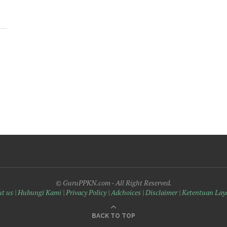
© GuruPPKN.com - All Right Reserved.
t us
|
Hubungi Kami
|
Privacy Policy
|
Adchoices
|
Disclaimer
|
Ketentuan Lay
BACK TO TOP