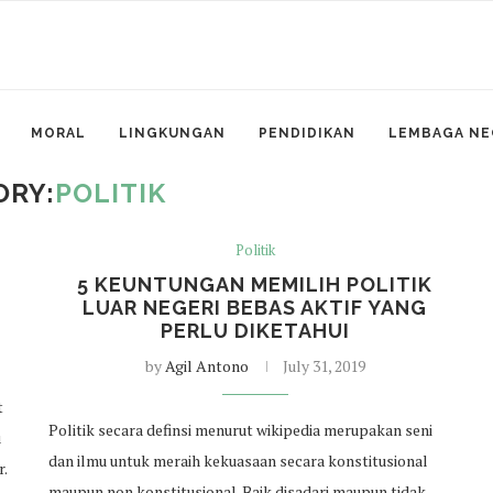
MORAL
LINGKUNGAN
PENDIDIKAN
LEMBAGA NE
ORY:
POLITIK
Politik
5 KEUNTUNGAN MEMILIH POLITIK
LUAR NEGERI BEBAS AKTIF YANG
PERLU DIKETAHUI
by
Agil Antono
July 31, 2019
t
Politik secara definsi menurut wikipedia merupakan seni
u
dan ilmu untuk meraih kekuasaan secara konstitusional
.
maupun non konstitusional. Baik disadari maupun tidak,