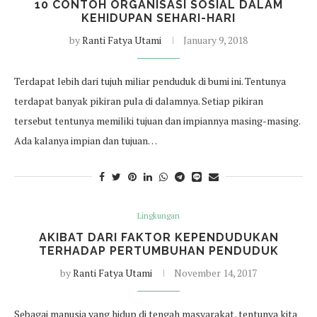
10 CONTOH ORGANISASI SOSIAL DALAM
KEHIDUPAN SEHARI-HARI
by
Ranti Fatya Utami
January 9, 2018
Terdapat lebih dari tujuh miliar penduduk di bumi ini. Tentunya
terdapat banyak pikiran pula di dalamnya. Setiap pikiran
tersebut tentunya memiliki tujuan dan impiannya masing-masing.
Ada kalanya impian dan tujuan…
Lingkungan
AKIBAT DARI FAKTOR KEPENDUDUKAN
TERHADAP PERTUMBUHAN PENDUDUK
by
Ranti Fatya Utami
November 14, 2017
Sebagai manusia yang hidup di tengah masyarakat, tentunya kita