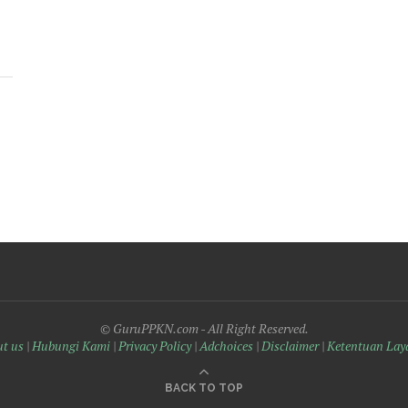
© GuruPPKN.com - All Right Reserved.
t us
|
Hubungi Kami
|
Privacy Policy
|
Adchoices
|
Disclaimer
|
Ketentuan Lay
BACK TO TOP