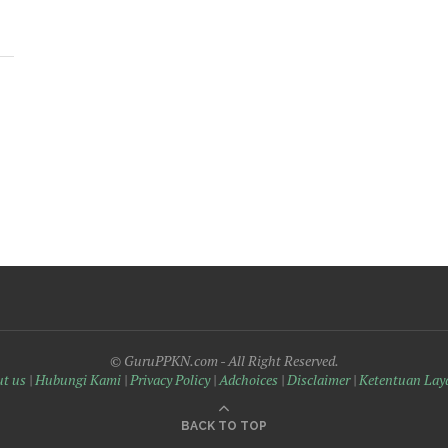
© GuruPPKN.com - All Right Reserved.
t us
|
Hubungi Kami
|
Privacy Policy
|
Adchoices
|
Disclaimer
|
Ketentuan Lay
BACK TO TOP