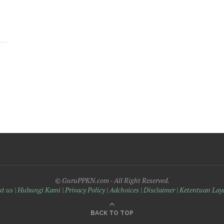
© GuruPPKN.com - All Right Reserved.
t us
|
Hubungi Kami
|
Privacy Policy
|
Adchoices
|
Disclaimer
|
Ketentuan Lay
BACK TO TOP