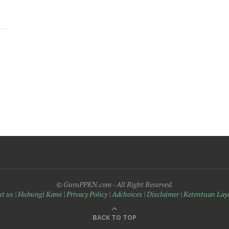
© GuruPPKN.com - All Right Reserved.
t us
|
Hubungi Kami
|
Privacy Policy
|
Adchoices
|
Disclaimer
|
Ketentuan Lay
BACK TO TOP