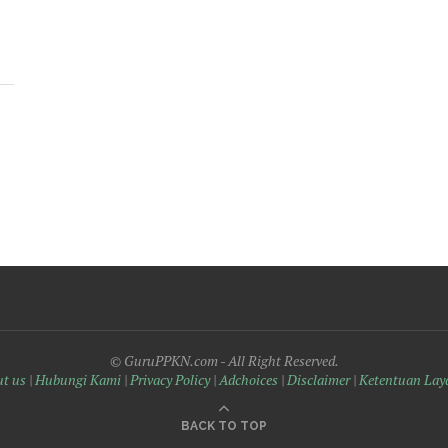
© GuruPPKN.com - All Right Reserved.
t us
|
Hubungi Kami
|
Privacy Policy
|
Adchoices
|
Disclaimer
|
Ketentuan Lay
BACK TO TOP