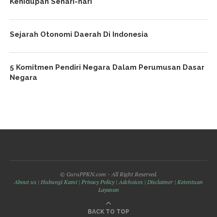
Kehidupan Sehari-hari
Sejarah Otonomi Daerah Di Indonesia
5 Komitmen Pendiri Negara Dalam Perumusan Dasar
Negara
© GuruPPKN.com - All Right Reserved.
About us
|
Hubungi Kami
|
Privacy Policy
|
Adchoices
|
Disclaimer
|
Ketentuan
Layanan
BACK TO TOP