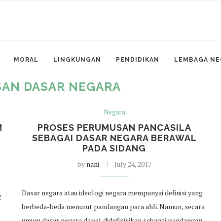
MORAL
LINGKUNGAN
PENDIDIKAN
LEMBAGA NE
AN DASAR NEGARA
Negara
M
PROSES PERUMUSAN PANCASILA
SEBAGAI DASAR NEGARA BERAWAL
PADA SIDANG
by
nani
July 24, 2017
Dasar negara atau ideologi negara mempunyai definisi yang
g
berbeda-beda menurut pandangan para ahli. Namun, secara
umum dasar negara dapat didefinisikan sebagai pandangan