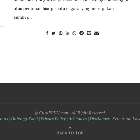
atau pedoman hiudp suatu negara, yang merupakan
sumber…
© GuruPPKN.com - All Right Reserved.
t us
|
Hubungi Kami
|
Privacy Policy
|
Adchoices
|
Disclaimer
|
Ketentuan Lay
BACK TO TOP