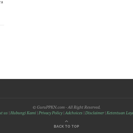
ra
© GuruPPKN.com - All Right Reserved.
t us
|
Hubungi Kami
|
Privacy Policy
|
Adchoices
|
Disclaimer
|
Ketentuan Lay
BACK TO TOP