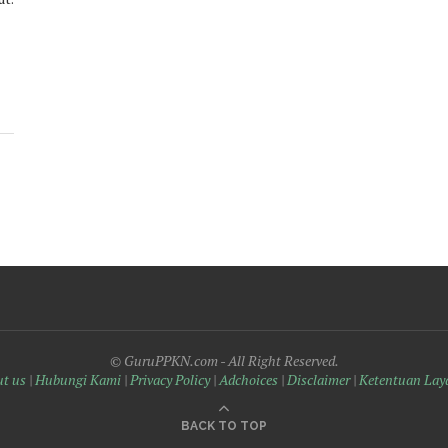
© GuruPPKN.com - All Right Reserved.
t us
|
Hubungi Kami
|
Privacy Policy
|
Adchoices
|
Disclaimer
|
Ketentuan Lay
BACK TO TOP