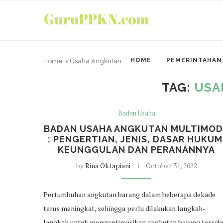
HOME
PEMERINTAHAN
Home
»
Usaha Angkutan
TAG:
USA
Badan Usaha
BADAN USAHA ANGKUTAN MULTIMO
: PENGERTIAN, JENIS, DASAR HUKUM
KEUNGGULAN DAN PERANANNYA
by
Rina Oktapiani
October 31, 2022
Pertumbuhan angkutan barang dalam beberapa dekade
terus meningkat, sehingga perlu dilakukan langkah-
langkah untuk mengoptimasikan angkutan barang tersebu