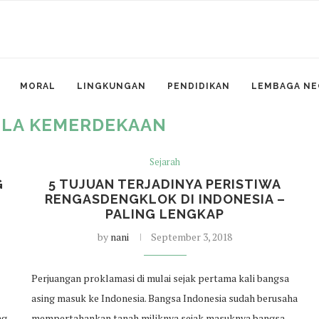
MORAL
LINGKUNGAN
PENDIDIKAN
LEMBAGA NE
ULA KEMERDEKAAN
Sejarah
G
5 TUJUAN TERJADINYA PERISTIWA
RENGASDENGKLOK DI INDONESIA –
PALING LENGKAP
by
nani
September 3, 2018
Perjuangan proklamasi di mulai sejak pertama kali bangsa
asing masuk ke Indonesia. Bangsa Indonesia sudah berusaha
ng
mempertahankan tanah miliknya sejak masuknya bangsa