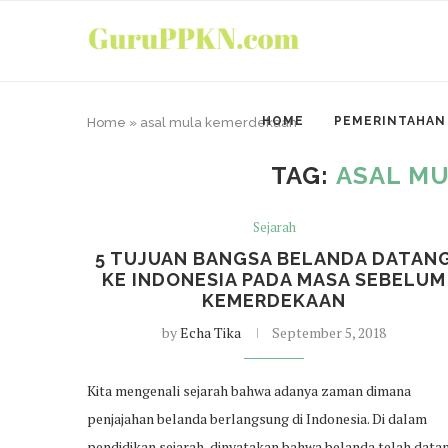
HOME
PEMERINTAHAN
Home
»
asal mula kemerdekaan
TAG:
ASAL M
Sejarah
5 TUJUAN BANGSA BELANDA DATAN
KE INDONESIA PADA MASA SEBELUM
KEMERDEKAAN
by
Echa Tika
September 5, 2018
Kita mengenali sejarah bahwa adanya zaman dimana
penjajahan belanda berlangsung di Indonesia. Di dalam
pendidikan sejarah, dinyatakan bahwa belanda telah data