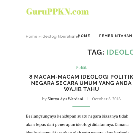
HOME
PEMERINTAHAN
Home
»
ideologi liberalisme
TAG:
IDEOL
Politik
8 MACAM-MACAM IDEOLOGI POLITI
NEGARA SECARA UMUM YANG ANDA
WAJIB TAHU
by
Sintya Ayu Wardani
October 8, 2018
Berlangsungnya kehidupan suatu negara biasanya tidak
akan lepas dari penerapan ideologi didalamnya. Dimana
ideologi yang diterapkan oleh satu negara akan berbeda