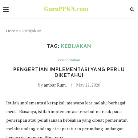
Home
»
kebijakan
TAG:
KEBIJAKAN
Pemerintahan
PENGERTIAN IMPLEMENTASI YANG PERLU
DIKETAHUI
by
ambar Rumi
May 22, 2020
Istilah implementasi kerapkali menyapa kita melalui berbagai
media. Biasanya, istilah implementasi tersebut merujuk pada
penerapan atau pelaksanaan kebijakan yang dibuat pemerintah
melalui undang-undang atau peraturan perundang-undangan
lainnya di lapangan. Mengapa…