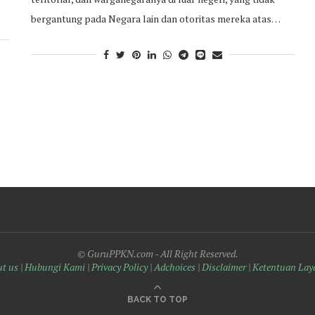
bergantung pada Negara lain dan otoritas mereka atas…
© GuruPPKN.com - All Right Reserved.
t us
|
Hubungi Kami
|
Privacy Policy
|
Adchoices
|
Disclaimer
|
Ketentuan Lay
BACK TO TOP