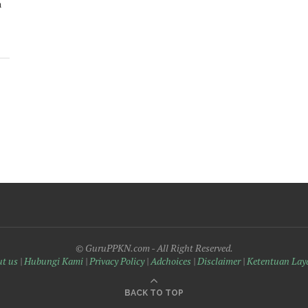
a
© GuruPPKN.com - All Right Reserved.
t us
|
Hubungi Kami
|
Privacy Policy
|
Adchoices
|
Disclaimer
|
Ketentuan Lay
BACK TO TOP