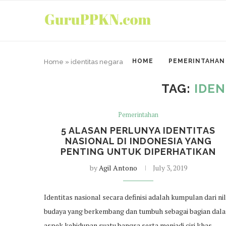
HOME
PEMERINTAHAN
Home
»
identitas negara
TAG:
IDEN
Pemerintahan
5 ALASAN PERLUNYA IDENTITAS
NASIONAL DI INDONESIA YANG
PENTING UNTUK DIPERHATIKAN
by
Agil Antono
July 3, 2019
Identitas nasional secara definisi adalah kumpulan dari nil
budaya yang berkembang dan tumbuh sebagai bagian dal
aspek kehidupan suatu bangsa serta menjadi ciri khas