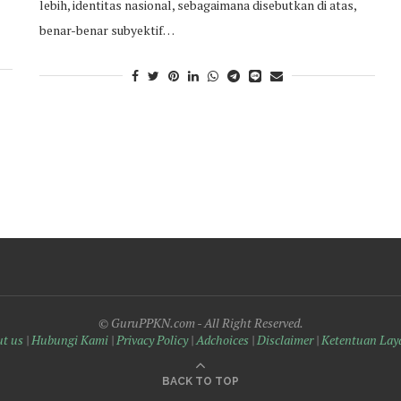
lebih, identitas nasional, sebagaimana disebutkan di atas,
benar-benar subyektif…
© GuruPPKN.com - All Right Reserved.
t us
|
Hubungi Kami
|
Privacy Policy
|
Adchoices
|
Disclaimer
|
Ketentuan Lay
BACK TO TOP