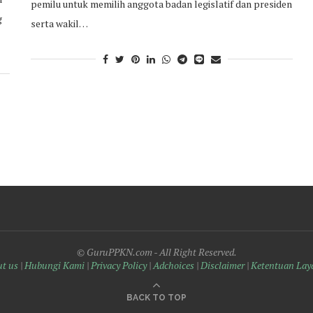
pemilu untuk memilih anggota badan legislatif dan presiden
g
serta wakil…
© GuruPPKN.com - All Right Reserved.
t us
|
Hubungi Kami
|
Privacy Policy
|
Adchoices
|
Disclaimer
|
Ketentuan Lay
BACK TO TOP