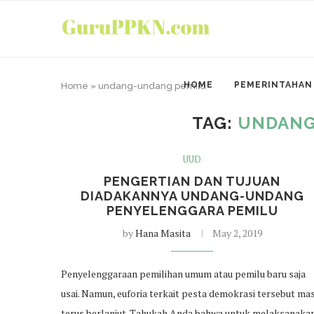
HOME
PEMERINTAHAN
Home
»
undang-undang pemilu
TAG:
UNDANG
UUD
PENGERTIAN DAN TUJUAN
DIADAKANNYA UNDANG-UNDANG
PENYELENGGARA PEMILU
by
Hana Masita
May 2, 2019
Penyelenggaraan pemilihan umum atau pemilu baru saja
usai. Namun, euforia terkait pesta demokrasi tersebut ma
terus berlanjut. Tahukah Anda bahwa untuk melaksanaka