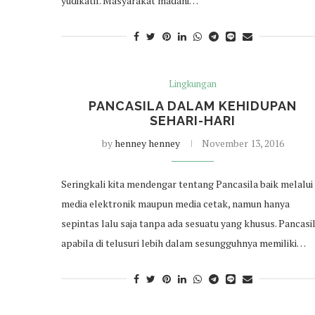
yudikatif. Masyarakat madani…
Lingkungan
PANCASILA DALAM KEHIDUPAN
SEHARI-HARI
by
henney henney
November 13, 2016
Seringkali kita mendengar tentang Pancasila baik melalui
media elektronik maupun media cetak, namun hanya
sepintas lalu saja tanpa ada sesuatu yang khusus. Pancasi
apabila di telusuri lebih dalam sesungguhnya memiliki…