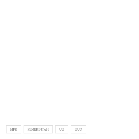
MPR
PEMERINTAH
UU
UUD