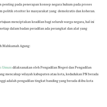
an penting pada penerapan konsep negara hukum pada proses
em politik otoriter ke masyarakat yang demokratis dan koheran.
rtujuan menciptakan keadilan bagi seluruh warga negara, hal ini
 setiap dalam badan peradilan ada perangkat dan alat yang
wah Mahkamah Agung:
an Umum
dilaksanakan oleh Pengadilan Negeri dan Pengadilan
 yang mencakup wilayah kabupaten atau kota, kedudukan PN berada
nggi adalah pengadilan tingkat banding yang berada di ibu kota