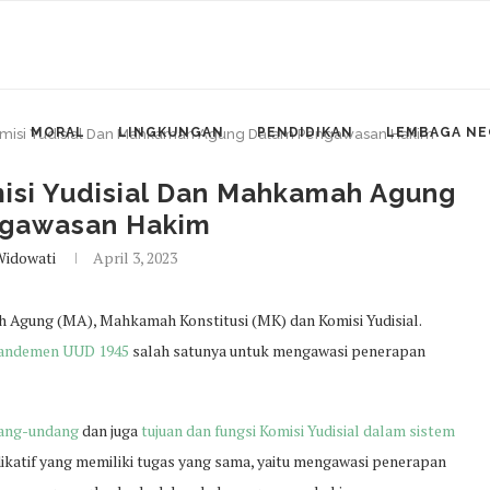
MORAL
LINGKUNGAN
PENDIDIKAN
LEMBAGA NE
isi Yudisial Dan Mahkamah Agung Dalam Pengawasan Hakim
si Yudisial Dan Mahkamah Agung
gawasan Hakim
Widowati
April 3, 2023
ah Agung (MA), Mahkamah Konstitusi (MK) dan Komisi Yudisial.
mandemen UUD 1945
salah satunya untuk mengawasi penerapan
ang-undang
dan juga
tujuan dan fungsi Komisi Yudisial dalam sistem
katif yang memiliki tugas yang sama, yaitu mengawasi penerapan