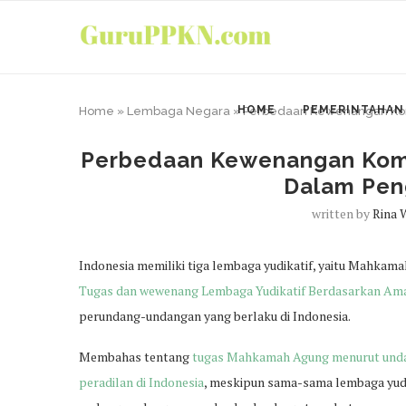
HOME
PEMERINTAHAN
Home
»
Lembaga Negara
»
Perbedaan Kewenangan Kom
Perbedaan Kewenangan Komi
Dalam Pen
written by
Rina 
Indonesia memiliki tiga lembaga yudikatif, yaitu Mahkam
Tugas dan wewenang Lembaga Yudikatif Berdasarkan A
perundang-undangan yang berlaku di Indonesia.
Membahas tentang
tugas Mahkamah Agung menurut und
peradilan di Indonesia
, meskipun sama-sama lembaga yudi