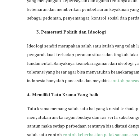
yang menyangkut kepercayaan dan agama tentunya akan 
kebenaran dan memberikan pembelajaran keyakinan yang ba
sebagai pedoman, penyemangat, kontrol sosial dan perd
3. Pemersati Politik dan Ideologi
Ideologi sendiri merupakan salah satu istilah yang telah
pengaruh kuat terhadap peranan situasi dan tingkah lak
fundamental. Banyaknya keanekaragaman dari ideologi ya
toleransi yang besar agar bisa menyatukan keanekaragam
indonesia hanyalah pancasila dan meyakini
contoh pancasi
4. Memiliki Tata Krama Yang baik
Tata krama memang salah satu hal yang krusial terhada
menyatukan aneka ragam budaya dan ras serta suku bangsa
santun maka setiap perbedaan tentunya bisa diatasi deng
salah satu contoh
contoh keberhasilan pelaksanaan asas