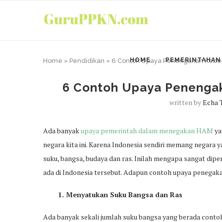
HOME
PEMERINTAHAN
Home
»
Pendidikan
»
6 Contoh Upaya Penengakan Kebe
6 Contoh Upaya Penenga
written by
Echa 
Ada banyak
upaya pemerintah dalam menegakan HAM
ya
negara kita ini. Karena Indonesia sendiri memang negara 
suku, bangsa, budaya dan ras. Inilah mengapa sangat di
ada di Indonesia tersebut. Adapun contoh upaya penegaka
1. Menyatukan Suku Bangsa dan Ras
Ada banyak sekali jumlah suku bangsa yang berada conto