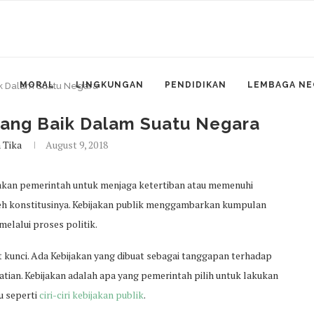
MORAL
LINGKUNGAN
PENDIDIKAN
LEMBAGA NE
aik Dalam Suatu Negara
 yang Baik Dalam Suatu Negara
 Tika
August 9, 2018
nakan pemerintah untuk menjaga ketertiban atau memenuhi
eh konstitusinya. Kebijakan publik menggambarkan kumpulan
elalui proses politik.
ut kunci. Ada Kebijakan yang dibuat sebagai tanggapan terhadap
an. Kebijakan adalah apa yang pemerintah pilih untuk lakukan
u seperti
ciri-ciri kebijakan publik
.