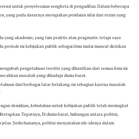
ferensi untuk penyelesaian sengketa di pengadilan. Dalam beberapa
men, yang pada dasarnya merupakan penilaian nilai dari rezim yang
a yang akademis, yang lain praktis atau pragmatis. tetapi saya
a periode ini kebijakan publik sebagai ilmu mulai muncul dicirikan
mengubah pengetahuan teoritis yang dihasilkan dari semua ilmu ini
mecahkan masalah yang dihadapi dunia barat.
tahuan dari berbagai latar belakang. ini sebagian karena masalah
.
Dengan demikian, kebutuhan untuk kebijakan publik telah meningkat
etapkan. Tepatnya, Di dunia barat, hubungan antara politisi,
h jelas. Sederhananya, politisi menyatakan ide-idenya dalam