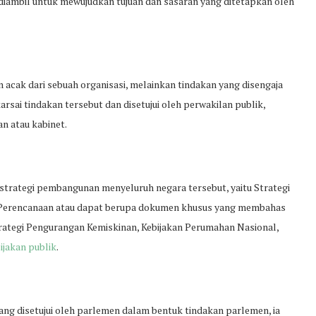
diambil untuk mewujudkan tujuan dan sasaran yang ditetapkan oleh
acak dari sebuah organisasi, melainkan tindakan yang disengaja
sai tindakan tersebut dan disetujui oleh perwakilan publik,
n atau kabinet.
 strategi pembangunan menyeluruh negara tersebut, yaitu Strategi
i Perencanaan atau dapat berupa dokumen khusus yang membahas
trategi Pengurangan Kemiskinan, Kebijakan Perumahan Nasional,
jakan publik
.
g disetujui oleh parlemen dalam bentuk tindakan parlemen, ia