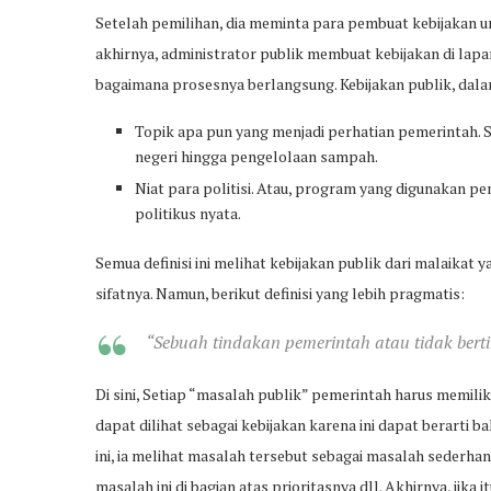
Setelah pemilihan, dia meminta para pembuat kebijakan u
akhirnya, administrator publik membuat kebijakan di lapan
bagaimana prosesnya berlangsung. Kebijakan publik, dalam
Topik apa pun yang menjadi perhatian pemerintah. S
negeri hingga pengelolaan sampah.
Niat para politisi. Atau, program yang digunakan p
politikus nyata.
Semua definisi ini melihat kebijakan publik dari malaika
sifatnya. Namun, berikut definisi yang lebih pragmatis:
“Sebuah tindakan pemerintah atau tidak ber
Di sini, Setiap “masalah publik” pemerintah harus memilik
dapat dilihat sebagai kebijakan karena ini dapat berarti 
ini, ia melihat masalah tersebut sebagai masalah seder
masalah ini di bagian atas prioritasnya dll. Akhirnya, jika