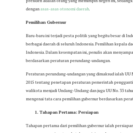
presiden adalah orang yang memimpin negeri ini, sedangk
dengan
asas-asas otonomi daerah
.
Pemilihan Gubernur
Baru-baru ini terjadi pesta politik yang begitu besar di I
berbagai daerah di seluruh Indonesia. Pemilihan kepala d
Indonesia. Dalam kesempatan ini, penulis akan menyamp
berdasarkan peraturan perundang-undangan.
Peraturan perundang-undangan yang dimaksud ialah UU N
2015 tentang penetapan peraturan pemerintah pengganti U
walikota menjadi Undang-Undang dan juga UU No. 33 tahun
mengenai tata cara pemilihan gubernur berdasarkan per
1. Tahapan Pertama: Persiapan
Tahapan pertama dari pemilihan gubernur ialah persiapa