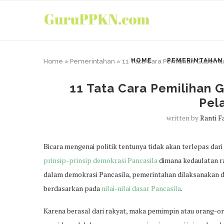
HOME
PEMERINTAHAN
Home
»
Pemerintahan
»
11 Tata Cara Pemilihan Gubern
11 Tata Cara Pemilihan 
Pel
written by
Ranti F
Bicara mengenai politik tentunya tidak akan terlepas dari
prinsip-prinsip demokrasi Pancasila
dimana kedaulatan rak
dalam demokrasi Pancasila, pemerintahan dilaksanakan da
berdasarkan pada
nilai-nilai dasar Pancasila
.
Karena berasal dari rakyat, maka pemimpin atau orang-o