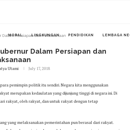
MORAL
LINGKUNGAN
PENDIDIKAN
LEMBAGA NE
ur Dalam Persiapan dan Pelaksanaan
Gubernur Dalam Persiapan dan
aksanaan
atya Utami
July 17, 2018
 para pemimpin politik itu sendiri. Negara kita menggunakan
yat merupakan kedaulatan yang dijunjung tinggi di negara ini. Di
ri rakyat, oleh rakyat, dan untuk rakyat dengan tetap
rang yang melaksanakan pemerintahan pun berasal dari rakyat.