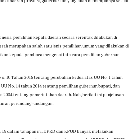
an di daerah provinsi, gubernur lah yang akan memimpinnya sesuai
ndonesia. pemilihan kepala daerah secara serentak dilakukan di
aerah merupakan salah satu jenis pemilihan umum yang dilakukan di
aikan kepada pembaca mengenai tata cara pemilihan gubernur
o. 10 Tahun 2016 tentang perubahan kedua atas UU No. 1 tahun
U No. 14 tahun 2014 tentang pemilihan gubernur, bupati, dan
 2004 tentang pemerintahan daerah. Nah, berikut ini penjelasan
aturan perundang-undangan:
n. Di dalam tahapan ini, DPRD dan KPUD banyak melakukan