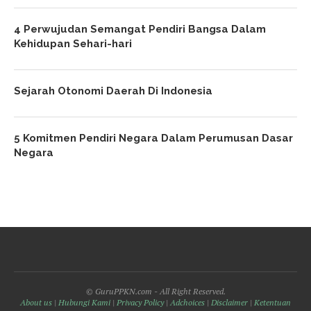
4 Perwujudan Semangat Pendiri Bangsa Dalam
Kehidupan Sehari-hari
Sejarah Otonomi Daerah Di Indonesia
5 Komitmen Pendiri Negara Dalam Perumusan Dasar
Negara
© GuruPPKN.com - All Right Reserved.
About us
|
Hubungi Kami
|
Privacy Policy
|
Adchoices
|
Disclaimer
|
Ketentuan