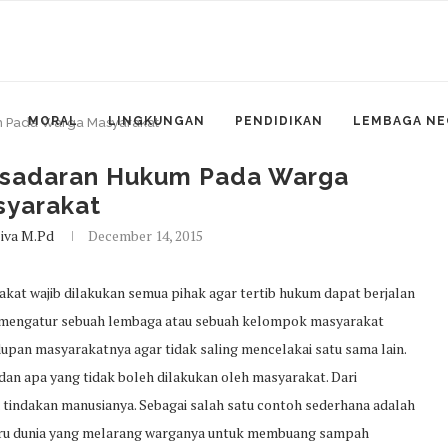
MORAL
LINGKUNGAN
PENDIDIKAN
LEMBAGA NE
 Pada Warga Masyarakat
sadaran Hukum Pada Warga
syarakat
iva M.pd
December 14, 2015
 wajib dilakukan semua pihak agar tertib hukum dapat berjalan
k mengatur sebuah lembaga atau sebuah kelompok masyarakat
pan masyarakatnya agar tidak saling mencelakai satu sama lain.
an apa yang tidak boleh dilakukan oleh masyarakat. Dari
 tindakan manusianya. Sebagai salah satu contoh sederhana adalah
ru dunia yang melarang warganya untuk membuang sampah