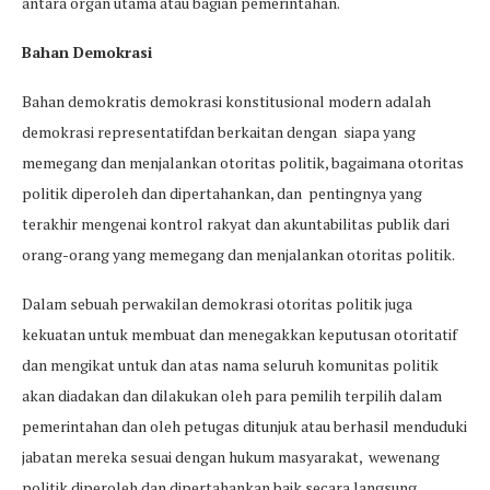
antara organ utama atau bagian pemerintahan.
Bahan Demokrasi
Bahan demokratis demokrasi konstitusional modern adalah
demokrasi representatifdan berkaitan dengan siapa yang
memegang dan menjalankan otoritas politik, bagaimana otoritas
politik diperoleh dan dipertahankan, dan pentingnya yang
terakhir mengenai kontrol rakyat dan akuntabilitas publik dari
orang-orang yang memegang dan menjalankan otoritas politik.
Dalam sebuah perwakilan demokrasi otoritas politik juga
kekuatan untuk membuat dan menegakkan keputusan otoritatif
dan mengikat untuk dan atas nama seluruh komunitas politik
akan diadakan dan dilakukan oleh para pemilih terpilih dalam
pemerintahan dan oleh petugas ditunjuk atau berhasil menduduki
jabatan mereka sesuai dengan hukum masyarakat, wewenang
politik diperoleh dan dipertahankan baik secara langsung