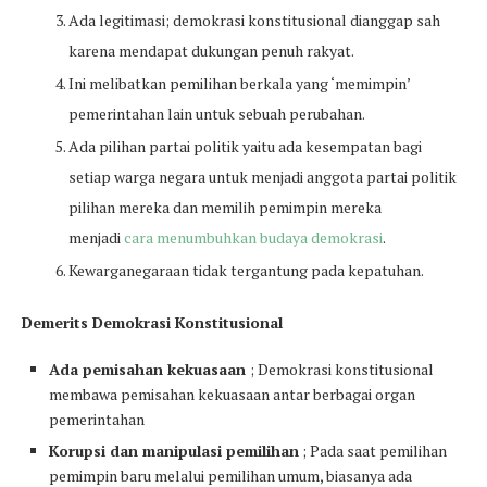
Ada legitimasi; demokrasi konstitusional dianggap sah
karena mendapat dukungan penuh rakyat.
Ini melibatkan pemilihan berkala yang ‘memimpin’
pemerintahan lain untuk sebuah perubahan.
Ada pilihan partai politik yaitu ada kesempatan bagi
setiap warga negara untuk menjadi anggota partai politik
pilihan mereka dan memilih pemimpin mereka
menjadi
cara menumbuhkan budaya demokrasi
.
Kewarganegaraan tidak tergantung pada kepatuhan.
Demerits Demokrasi Konstitusional
Ada pemisahan kekuasaan
; Demokrasi konstitusional
membawa pemisahan kekuasaan antar berbagai organ
pemerintahan
Korupsi dan manipulasi pemilihan
; Pada saat pemilihan
pemimpin baru melalui pemilihan umum, biasanya ada