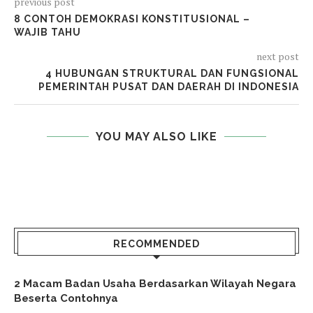
previous post
8 CONTOH DEMOKRASI KONSTITUSIONAL –
WAJIB TAHU
next post
4 HUBUNGAN STRUKTURAL DAN FUNGSIONAL
PEMERINTAH PUSAT DAN DAERAH DI INDONESIA
YOU MAY ALSO LIKE
RECOMMENDED
2 Macam Badan Usaha Berdasarkan Wilayah Negara
Beserta Contohnya