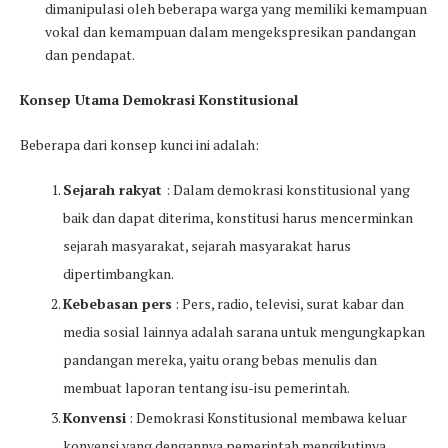
dimanipulasi oleh beberapa warga yang memiliki kemampuan
vokal dan kemampuan dalam mengekspresikan pandangan
dan pendapat.
Konsep Utama Demokrasi Konstitusional
Beberapa dari konsep kunci ini adalah:
Sejarah rakyat
: Dalam demokrasi konstitusional yang
baik dan dapat diterima, konstitusi harus mencerminkan
sejarah masyarakat, sejarah masyarakat harus
dipertimbangkan.
Kebebasan pers
: Pers, radio, televisi, surat kabar dan
media sosial lainnya adalah sarana untuk mengungkapkan
pandangan mereka, yaitu orang bebas menulis dan
membuat laporan tentang isu-isu pemerintah.
Konvensi
: Demokrasi Konstitusional membawa keluar
konvensi yang dengannya pemerintah mengikutinya,