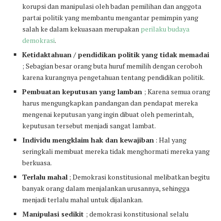
korupsi dan manipulasi oleh badan pemilihan dan anggota
partai politik yang membantu mengantar pemimpin yang
salah ke dalam kekuasaan merupakan
perilaku budaya
demokrasi
.
Ketidaktahuan / pendidikan politik yang tidak memadai
; Sebagian besar orang buta huruf memilih dengan ceroboh
karena kurangnya pengetahuan tentang pendidikan politik.
Pembuatan keputusan yang lamban
; Karena semua orang
harus mengungkapkan pandangan dan pendapat mereka
mengenai keputusan yang ingin dibuat oleh pemerintah,
keputusan tersebut menjadi sangat lambat.
Individu mengklaim hak dan kewajiban
: Hal yang
seringkali membuat mereka tidak menghormati mereka yang
berkuasa.
Terlalu mahal
; Demokrasi konstitusional melibatkan begitu
banyak orang dalam menjalankan urusannya, sehingga
menjadi terlalu mahal untuk dijalankan.
Manipulasi sedikit
; demokrasi konstitusional selalu