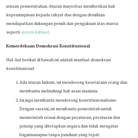
urusan pemerintahan. Aturan mayoritas memberikan hak
kepemimpinan kepada rakyat dan dengan demikian
mendapatkan dukungan penuh dan pengakuan atas massa
seperti
sistem kabinet
.
Kemerdekaan Demokrasi Konstitusional
Hal-hal berikut di bawah ini adalah manfaat demokrasi
konstitusional:
Ada aturan hukum; ini mendorong kesetaraan orang dan
membantu melindungi hak asasi manusia.
Ini juga membantu mendorong konstitusionalisme;
Dengan cara ini, ini membantu pemerintah untuk
memerintah sesuai dengan peraturan, peraturan dan
prinsip yang ditetapkan negara dan tidak mengatur
bagaimanapun tanpa panduan yang tepat.