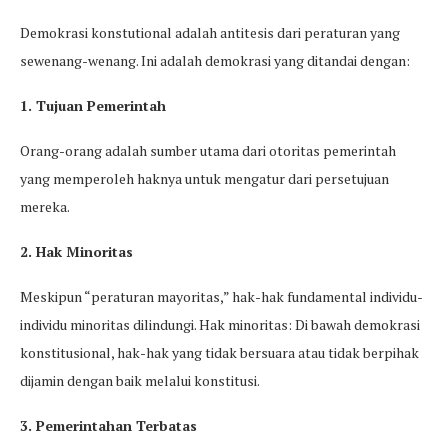
Demokrasi konstutional adalah antitesis dari peraturan yang
sewenang-wenang. Ini adalah demokrasi yang ditandai dengan:
1. Tujuan Pemerintah
Orang-orang adalah sumber utama dari otoritas pemerintah
yang memperoleh haknya untuk mengatur dari persetujuan
mereka.
2. Hak Minoritas
Meskipun “peraturan mayoritas,” hak-hak fundamental individu-
individu minoritas dilindungi. Hak minoritas: Di bawah demokrasi
konstitusional, hak-hak yang tidak bersuara atau tidak berpihak
dijamin dengan baik melalui konstitusi.
3. Pemerintahan Terbatas