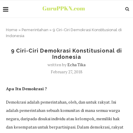
Home
»
Pemerintahan
»
9 Ciri-Ciri Demokrasi Konstitusional di
Indonesia
9 Ciri-Ciri Demokrasi Konstitusional di
Indonesia
written by
Echa Tika
February 27, 2018
Apa Itu Demokrasi ?
Demokrasi adalah pemerintahan, oleh, dan untuk rakyat. Ini
adalah pemerintahan sebuah komunitas di mana semua warga
negara, daripada disukai individu atau kelompok, memiliki hak
dan kesempatan untuk berpartisipasi. Dalam demokrasi, rakyat