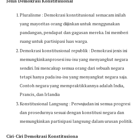
Jenis Demokrasi Konstitusional
Pluralisme : Demokrasi konstitusional semacam inilah
yang mayoritas orang diijinkan untuk menggunakan
pandangan, pendapat dan gagasan mereka. Ini memberi
ruang untuk partisipasi luas warga.
Demokrasi konstitusional republik : Demokrasi jenis ini
memungkinkanprosesi isu-isu yang menyangkut negara
sendiri. Ini mencakup semua orang dari sebuah negara
tetapi hanya pada isu-isu yang menyangkut negara saja.
Contoh negara yang mempraktikkannya adalah India,
Prancis, dan Irlandia
Konstitusional Langsung : Perwujudan ini semua progresi
dan prosedurnya sesuai dengan konstitusi negara dan
memungkinkan partisipasi langsung dalam urusan politik.
Ciri-Ciri Demokrasi Konstitusiona