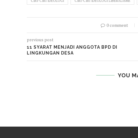
CIRI-CIRI IDEOLOGI
CIRI-CIRI IDEOLOGI LIBERALISME
0 comment
previous post
11 SYARAT MENJADI ANGGOTA BPD DI
LINGKUNGAN DESA
YOU M