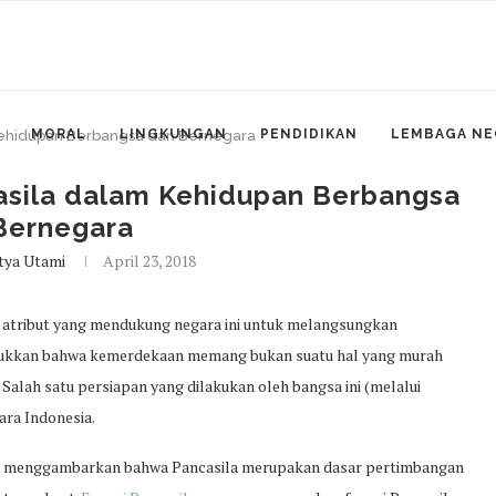
MORAL
LINGKUNGAN
PENDIDIKAN
LEMBAGA NE
m Kehidupan Berbangsa dan Bernegara
ncasila dalam Kehidupan Berbangsa
Bernegara
atya Utami
April 23, 2018
 atribut yang mendukung negara ini untuk melangsungkan
kkan bahwa kemerdekaan memang bukan suatu hal yang murah
. Salah satu persiapan yang dilakukan oleh bangsa ini (melalui
ara Indonesia.
yang menggambarkan bahwa Pancasila merupakan dasar pertimbangan