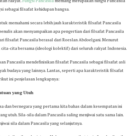
tan rakyat.
Fungsi Pancasila
memang merupakan fungsi Pancasila
ngsi sebagai filsafat kehidupan bangsa.
uk memahami secara lebih jauh karakteristik filsafat Pancasila
enulis akan menyampaikan apa pengertian dari filsafat Pancasila
ri filsafat Pancasila berasal dari Roeslan Abdoelgani. Menurut
 cita-cita bersama (ideologi kolektif) dari seluruh rakyat Indonesia.
san Pancasila mendefinisikan filsafat Pancasila sebagai filsafat asli
yak budaya yang lainnya. Lantas, seperti apa karakteristik filsafat
kut ini penjelasan lengkapnya:
satuan yang Utuh
gsa dan bernegara yang pertama kita bahas dalam kesempatan ini
ng utuh. Sila-sila dalam Pancasila saling menjiwai satu sama lain.
iwai sila dalam Pancasila yang selanjutnya.