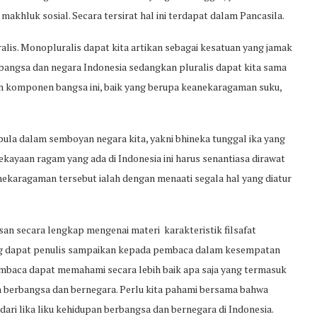
khluk sosial. Secara tersirat hal ini terdapat dalam Pancasila.
uralis. Monopluralis dapat kita artikan sebagai kesatuan yang jamak
angsa dan negara Indonesia sedangkan pluralis dapat kita sama
uh komponen bangsa ini, baik yang berupa keanekaragaman suku,
 pula dalam semboyan negara kita, yakni bhineka tunggal ika yang
ekayaan ragam yang ada di Indonesia ini harus senantiasa dirawat
nekaragaman tersebut ialah dengan menaati segala hal yang diatur
san secara lengkap mengenai materi karakteristik filsafat
ng dapat penulis sampaikan kepada pembaca dalam kesempatan
pembaca dapat memahami secara lebih baik apa saja yang termasuk
an berbangsa dan bernegara. Perlu kita pahami bersama bahwa
 dari lika liku kehidupan berbangsa dan bernegara di Indonesia.