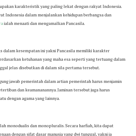
erupakan karakteristik yang paling lekat dengan rakyat Indonesia.
yat Indonesia dalam menjalankan kehidupan berbangsa dan
ra
ialah menaati dan mengamalkan Pancasila.
has dalam kesempatan ini yakni Pancasila memiliki karakter
ia berdasarkan ketuhanan yang maha esa seperti yang tertuang dalam
gal jelas disebutkan di dalam sila pertama tersebut.
gung jawab pemerintah dalam artian pemerintah harus menjamin
etertiban dan keamananannya. Jaminan tersebut juga harus
atu dengan agama yang lainnya.
ialah monodualis dan monopluralis. Secara harfiah, kita dapat
enaan dengan sifat dasar manusia yang dwi tunggal, yakni ia