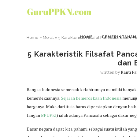
HOME
PEMERINTAHAN
Home
»
Moral
»
5 Karakteristik Filsafat Pancasila dala
5 Karakteristik Filsafat Pa
dan 
written by
Ranti F
Bangsa Indonesia semenjak kelahirannya memiliki banyak
kemerdekaannya.
Sejarah kemerdekaan Indonesia
menunju
harganya. Maka dari itu ia harus dipersiapkan dengan baik
tangan
BPUPKI
) ialah adanya Pancasila sebagai dasar neg
Dasar negara dapat kita pahami sebagai suatu istilah 