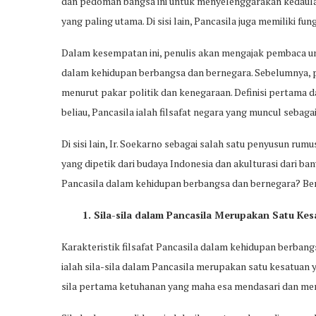
dan pedoman bangsa ini untuk menyelenggarakan kedaula
yang paling utama. Di sisi lain, Pancasila juga memiliki fu
Dalam kesempatan ini, penulis akan mengajak pembaca unt
dalam kehidupan berbangsa dan bernegara. Sebelumnya, p
menurut pakar politik dan kenegaraan. Definisi pertama da
beliau, Pancasila ialah filsafat negara yang muncul sebagai
Di sisi lain, Ir. Soekarno sebagai salah satu penyusun rumu
yang dipetik dari budaya Indonesia dan akulturasi dari ban
Pancasila dalam kehidupan berbangsa dan bernegara? Beri
1. Sila-sila dalam Pancasila Merupakan Satu Ke
Karakteristik filsafat Pancasila dalam kehidupan berban
ialah sila-sila dalam Pancasila merupakan satu kesatuan ya
sila pertama ketuhanan yang maha esa mendasari dan menj