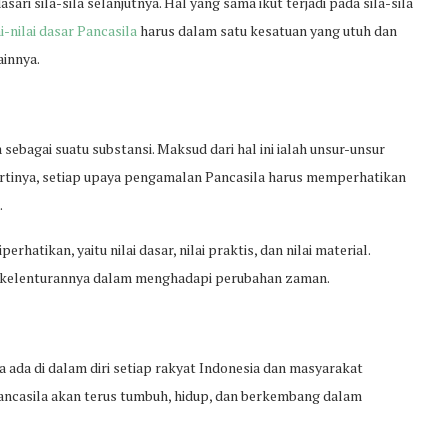
ari sila-sila selanjutnya. Hal yang sama ikut terjadi pada sila-sila
ai-nilai dasar Pancasila
harus dalam satu kesatuan yang utuh dan
ainnya.
 sebagai suatu substansi. Maksud dari hal ini ialah unsur-unsur
 Artinya, setiap upaya pengamalan Pancasila harus memperhatikan
.
erhatikan, yaitu nilai dasar, nilai praktis, dan nilai material.
kan kelenturannya dalam menghadapi perubahan zaman.
la ada di dalam diri setiap rakyat Indonesia dan masyarakat
Pancasila akan terus tumbuh, hidup, dan berkembang dalam