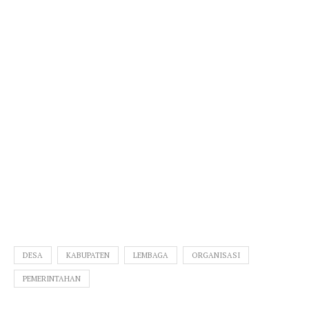
DESA
KABUPATEN
LEMBAGA
ORGANISASI
PEMERINTAHAN