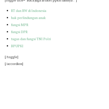
[toggle title=”Baca juga artikel ppkn lainnya :”]
RT dan RW di Indonesia
hak perlindungan anak
fungsi MPR
fungsi DPR
tugas dan fungsi TNI Polri
BPUPKI
[/toggle]
[/accordion]