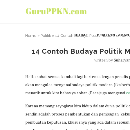
HOME
PEMERINTAHAN
Home
»
Politik
»
14 Contoh Budaya Politik Modern di Keh
14 Contoh Budaya Politik 
written by
Suharya
Hello sobat semua, kembali lagi bertemu dengan penulis p
akan mengulas mengenai budaya politik modern. Jika berbi
menarik untuk kita bahas ya sobat. (Baca juga mengenai
co
Karena memang seyogiaya kita hidup dalam dunia politik d
sendiri adalah proses pembentukan dan pembagian kekua
pembuatan keputusan, khususnya yang ada dalam sebuah n