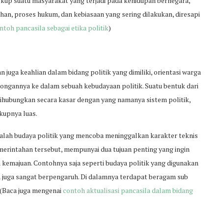
ngkup suatu masyarakat yang terjadi pada kehidupan bernegara,
ahan, proses hukum, dan kebiasaan yang sering dilakukan, diresapi
ntoh pancasila sebagai etika politik
)
, dan juga keahlian dalam bidang politik yang dimiliki, orientasi warga
ngannya ke dalam sebuah kebudayaan politik. Suatu bentuk dari
g dihubungkan secara kasar dengan yang namanya sistem politik,
kupnya luas.
alah budaya politik yang mencoba meninggalkan karakter teknis
merintahan tersebut, mempunyai dua tujuan penting yang ingin
a kemajuan. Contohnya saja seperti budaya politik yang digunakan
an juga sangat berpengaruh. Di dalamnya terdapat beragam sub
. (Baca juga mengenai
contoh aktualisasi pancasila dalam bidang