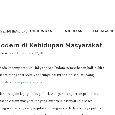
MORAL
LINGKUNGAN
PENDIDIKAN
LEMBAGA NE
idupan Masyarakat
Modern di Kehidupan Masyarakat
nto Arby
January 27, 2018
ada kesempatan kali ini ya sobat. Dalam pembahasan kali ini kita
cara mengenai politik tentunya hal ini adalah sesuatu yang
ntoh budaya politik apatis
)
an mungkin juga pelaku politik. Adapun pengertian politik itu
saan dalam masyarakat yang antara lain berwujud proses
egara. Sedangkan penjelasan mengenai arti dari budaya politik