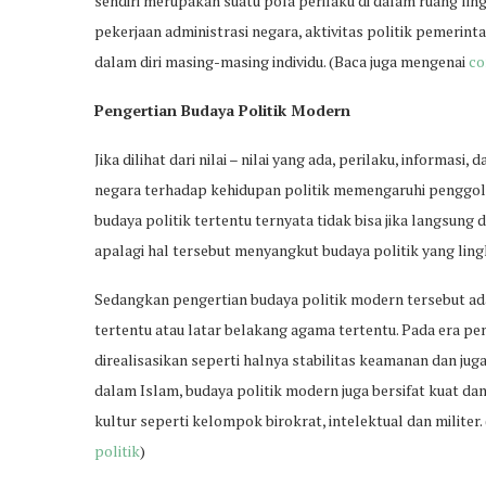
sendiri merupakan suatu pola perilaku di dalam ruang li
pekerjaan administrasi negara, aktivitas politik pemerint
dalam diri masing-masing individu. (Baca juga mengenai
co
Pengertian Budaya Politik Modern
Jika dilihat dari nilai – nilai yang ada, perilaku, informasi
negara terhadap kehidupan politik memengaruhi penggolo
budaya politik tertentu ternyata tidak bisa jika langsun
apalagi hal tersebut menyangkut budaya politik yang ling
Sedangkan pengertian budaya politik modern tersebut ad
tertentu atau latar belakang agama tertentu. Pada era pe
direalisasikan seperti halnya stabilitas keamanan dan jug
dalam Islam, budaya politik modern juga bersifat kuat d
kultur seperti kelompok birokrat, intelektual dan militer
politik
)