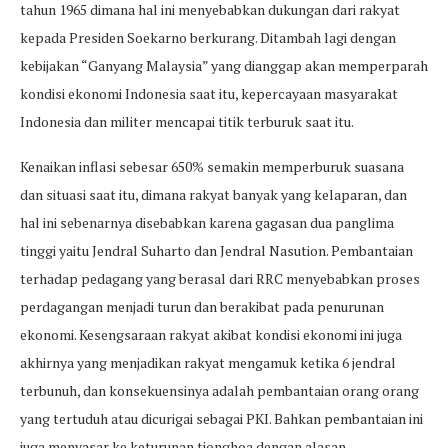
tahun 1965 dimana hal ini menyebabkan dukungan dari rakyat
kepada Presiden Soekarno berkurang. Ditambah lagi dengan
kebijakan “Ganyang Malaysia” yang dianggap akan memperparah
kondisi ekonomi Indonesia saat itu, kepercayaan masyarakat
Indonesia dan militer mencapai titik terburuk saat itu.
Kenaikan inflasi sebesar 650% semakin memperburuk suasana
dan situasi saat itu, dimana rakyat banyak yang kelaparan, dan
hal ini sebenarnya disebabkan karena gagasan dua panglima
tinggi yaitu Jendral Suharto dan Jendral Nasution. Pembantaian
terhadap pedagang yang berasal dari RRC menyebabkan proses
perdagangan menjadi turun dan berakibat pada penurunan
ekonomi. Kesengsaraan rakyat akibat kondisi ekonomi ini juga
akhirnya yang menjadikan rakyat mengamuk ketika 6 jendral
terbunuh, dan konsekuensinya adalah pembantaian orang orang
yang tertuduh atau dicurigai sebagai PKI. Bahkan pembantaian ini
juga menyasar ke keturunan tionghoa dengan alasan