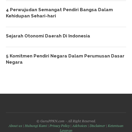
4 Perwujudan Semangat Pendiri Bangsa Dalam
Kehidupan Sehari-hari
Sejarah Otonomi Daerah Di Indonesia
5 Komitmen Pendiri Negara Dalam Perumusan Dasar
Negara
© GuruPPKN.com - All Right Reserved.
About us
|
Hubungi Kami
|
Privacy Policy
|
Adchoices
|
Disclaimer
|
Ketentuan
Layanan