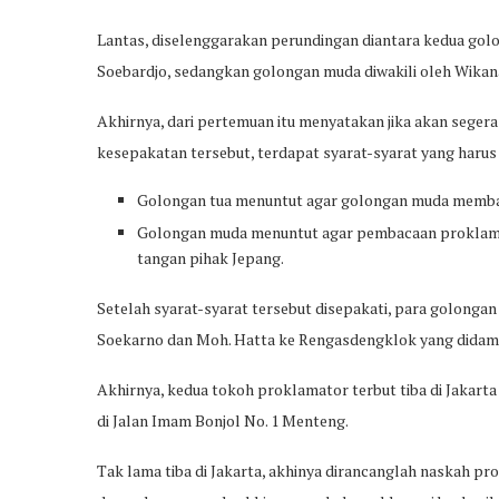
Lantas, diselenggarakan perundingan diantara kedua golo
Soebardjo, sedangkan golongan muda diwakili oleh Wikan
Akhirnya, dari pertemuan itu menyatakan jika akan sege
kesepakatan tersebut, terdapat syarat-syarat yang harus d
Golongan tua menuntut agar golongan muda membaw
Golongan muda menuntut agar pembacaan proklama
tangan pihak Jepang.
Setelah syarat-syarat tersebut disepakati, para golonga
Soekarno dan Moh. Hatta ke Rengasdengklok yang didamp
Akhirnya, kedua tokoh proklamator terbut tiba di Jakar
di Jalan Imam Bonjol No. 1 Menteng.
Tak lama tiba di Jakarta, akhinya dirancanglah naskah pr