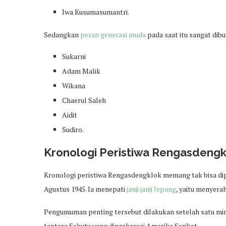
Iwa Kusumasumantri.
Sedangkan
peran generasi muda
pada saat itu sangat dibu
Sukarni
Adam Malik
Wikana
Chaerul Saleh
Aidit
Sudiro.
Kronologi Peristiwa Rengasdengk
Kronologi peristiwa Rengasdengklok memang tak bisa dip
Agustus 1945. Ia menepati
janji janji Jepang
, yaitu menyera
Pengumuman penting tersebut dilakukan setelah satu m
tentara Sekutu yang diprakarsai Amerika Serikat.