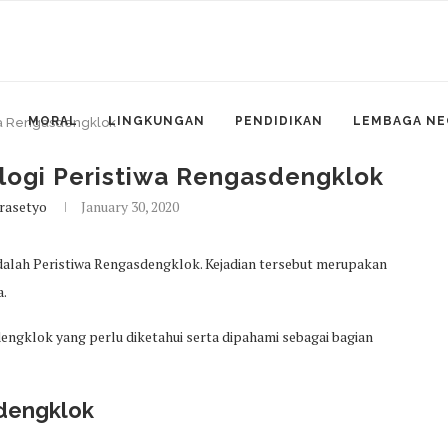
MORAL
LINGKUNGAN
PENDIDIKAN
LEMBAGA NE
iwa Rengasdengklok
logi Peristiwa Rengasdengklok
rasetyo
January 30, 2020
adalah Peristiwa Rengasdengklok. Kejadian tersebut merupakan
a.
engklok yang perlu diketahui serta dipahami sebagai bagian
sdengklok