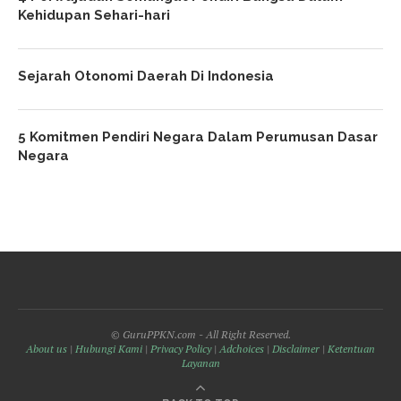
Kehidupan Sehari-hari
Sejarah Otonomi Daerah Di Indonesia
5 Komitmen Pendiri Negara Dalam Perumusan Dasar
Negara
© GuruPPKN.com - All Right Reserved.
About us
|
Hubungi Kami
|
Privacy Policy
|
Adchoices
|
Disclaimer
|
Ketentuan
Layanan