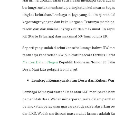
Hal ini merupakan salah satu alasan mengapa keberadaa
berfungsi untuk membantu peningkatan kelancaran tugas 
tingkat kelurahan. Lembaga ini juga yang ikut berperan d
kegotongroyongan dan kekeluargaan. Tentunya membina 
terdiri dari dari minimal 3 (tiga) RT dan maksimal 10 (se
KK (Kartu Keluarga) dan maksimal 50 (lima puluh) KK.
Seperti yang sudah disebutkan sebelumnya bahwa RW mer
tentu saja keberadaan RW pun diatur secara tertulis. Pe
Menteri Dalam Negeri
Republik Indonesia Nomor 18 Tah
Desa. Mari kita pelajari lebih lanjut.
Lembaga Kemasyarakatan Desa dan Rukun War
Lembaga Kemasyarakatan Desa atau LKD merupakan bentuk
pemerintah desa. Wadah ini berperan serta dalam pemban
peningkatan pelayanan masyarakat desa. Berdasarkan per
dari LKD. Wadah partisipasi masyarakat lainnya adalah R