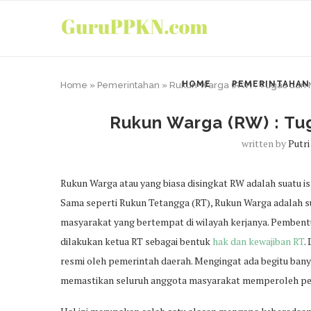
HOME
PEMERINTAHAN
Home
»
Pemerintahan
»
Rukun Warga (RW) : Tugas dan 
Rukun Warga (RW) : Tu
written by
Putri
Rukun Warga atau yang biasa disingkat RW adalah suatu is
Sama seperti Rukun Tetangga (RT), Rukun Warga adalah s
masyarakat yang bertempat di wilayah kerjanya. Pemben
dilakukan ketua RT sebagai bentuk
hak dan kewajiban RT
.
resmi oleh pemerintah daerah. Mengingat ada begitu ban
memastikan seluruh anggota masyarakat memperoleh pela