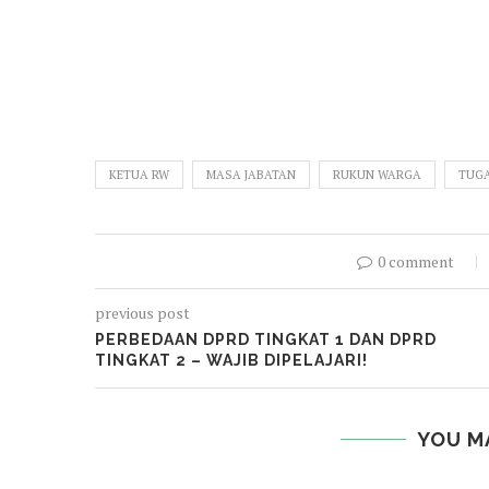
KETUA RW
MASA JABATAN
RUKUN WARGA
TUGA
0 comment
previous post
PERBEDAAN DPRD TINGKAT 1 DAN DPRD
TINGKAT 2 – WAJIB DIPELAJARI!
YOU M