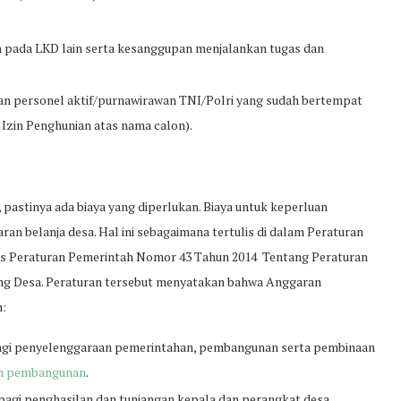
 pada LKD lain serta kesanggupan menjalankan tugas dan
n personel aktif/purnawirawan TNI/Polri yang sudah bertempat
 Izin Penghunian atas nama calon).
astinya ada biaya yang diperlukan. Biaya untuk keperluan
ran belanja desa. Hal ini sebagaimana tertulis di dalam Peraturan
s Peraturan Pemerintah Nomor 43 Tahun 2014 Tentang Peraturan
g Desa. Peraturan tersebut menyatakan bahwa Anggaran
n:
bagi penyelenggaraan pemerintahan, pembangunan serta pembinaan
am pembangunan
.
agi penghasilan dan tunjangan kepala dan perangkat desa,