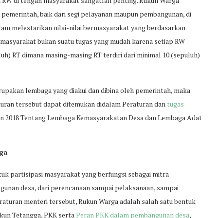
n RW di tengah masyarakat sangatlah penting. Rukun Warga
pemerintah, baik dari segi pelayanan maupun pembangunan, di
alam melestarikan nilai-nilai bermasyarakat yang berdasarkan
masyarakat bukan suatu tugas yang mudah karena setiap RW
puluh) RT dimana masing-masing RT terdiri dari minimal 10 (sepuluh)
upakan lembaga yang diakui dan dibina oleh pemerintah, maka
raturan tersebut dapat ditemukan didalam Peraturan dan
tugas
un 2018 Tentang Lembaga Kemasyarakatan Desa dan Lembaga Adat
ga
 partisipasi masyarakat yang berfungsi sebagai mitra
gunan desa, dari perencanaan sampai pelaksanaan, sampai
aturan menteri tersebut, Rukun Warga adalah salah satu bentuk
ukun Tetangga, PKK serta
Peran PKK dalam pembangunan desa
,