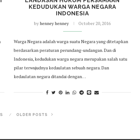
I
LANDASAN HUKUM PERSAMAAN
KEDUDUKAN WARGA NEGARA
INDONESIA
by
henney henney
October 20, 2016
a
Warga Negara adalah warga suatu Negara yang ditetapkan
berdasarkan peraturan perundang-undangan. Dan di
Indonesia, kedudukan warga negara merupakan salah satu
pilar terwujudnya kedaulatan sebuah negara. Dan
kedaulatan negara ditandai dengan…
S
OLDER POSTS