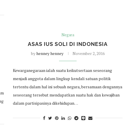
Negara
N
ASAS IUS SOLI DI INDONESIA
by
henney henney
November 2, 2016
Kewarganegaraan ialah suatu keikutsertaan seseorang
menjadi anggota dalam lingkup kendali satuan politik
tertentu dalam hal ini sebuah negara, bersamaan dengannya
am
seseorang tersebut mendapatkan suatu hak dan kewajiban
ng
dalam partisipasinya dikehidupan…