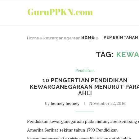
HOME
PEMERINTAHAN
Home
»
kewarganegaraan
»
Page 2
TAG:
KEWA
Pendidikan
10 PENGERTIAN PENDIDIKAN
KEWARGANEGARAAN MENURUT PAR
AHLI
by
henney henney
November 22, 2016
Pendidikan kewarganegaraan pada mulanya berkembang 
Amerika Serikat sekitar tahun 1790. Pendidikan
kewaganegaraan atau civic memiliki tujuan untuk lebih