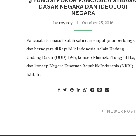
9 FUNGSI POKOK PANCASILA SEBAGA
DASAR NEGARA DAN IDEOLOGI
NEGARA
by
roy roy
October 25, 2016
Pancasila termasuk salah satu dari empat pilar berbangs
dan bernegara di Republik Indonesia, selain Undang-
Undang Dasar (UUD) 1945, konsep Bhinneka Tunggal Ika,
dan konsep Negara Kesatuan Republik Indonesia (NKRI).
Istilah…
NEWER POST