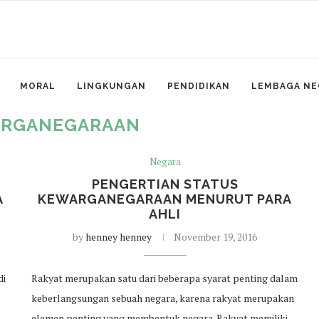
MORAL
LINGKUNGAN
PENDIDIKAN
LEMBAGA NE
RGANEGARAAN
Negara
PENGERTIAN STATUS
A
KEWARGANEGARAAN MENURUT PARA
AHLI
by
henney henney
November 19, 2016
di
Rakyat merupakan satu dari beberapa syarat penting dalam
keberlangsungan sebuah negara, karena rakyat merupakan
elemen penting yang membentuk negara. Rakyat memiliki