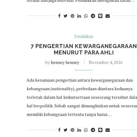
formal dan juga informal. Pendidikan merupakan salah…
Pendidikan
7 PENGERTIAN KEWARGANEGARAA
MENURUT PARA AHLI
by
henney henney
November 4, 2016
Ada kesamaan pengertian antara kewarganegaraan dan
kebangsaan (nationality), perbedaan diantara keduanya
terletak dalam hal keikutsertaan seseorang tersebut dal
hal berpolitik. Sebab sangat dimungkinkan untuk seseora
memiliki kebangsaan tertentu tanpa harus…