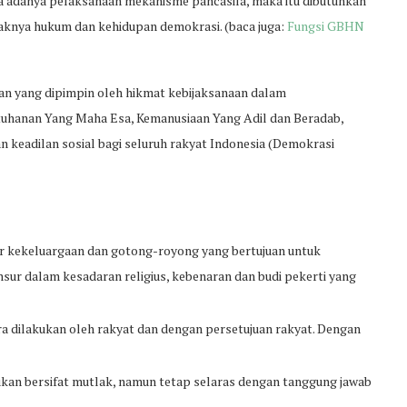
ta adanya pelaksanaan mekanisme pancasila, maka itu dibutuhkan
aknya hukum dan kehidupan demokrasi. (baca juga:
Fungsi GBHN
tan yang dipimpin oleh hikmat kebijaksanaan dalam
uhanan Yang Maha Esa, Kemanusiaan Yang Adil dan Beradab,
n keadilan sosial bagi seluruh rakyat Indonesia (Demokrasi
ar kekeluargaan dan gotong-royong yang bertujuan untuk
sur dalam kesadaran religius, kebenaran dan budi pekerti yang
ra dilakukan oleh rakyat dan dengan persetujuan rakyat. Dengan
ukan bersifat mutlak, namun tetap selaras dengan tanggung jawab