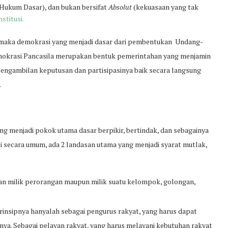
Hukum Dasar), dan bukan bersifat
Absolut
(kekuasaan yang tak
titusi.
, maka demokrasi yang menjadi dasar dari pembentukan Undang-
emokrasi Pancasila merupakan bentuk pemerintahan yang menjamin
ngambilan keputusan dan partisipasinya baik secara langsung
.
g menjadi pokok utama dasar berpikir, bertindak, dan sebagainya
 secara umum, ada 2 landasan utama yang menjadi syarat mutlak,
an milik perorangan maupun milik suatu kelompok, golongan,
insipnya hanyalah sebagai pengurus rakyat, yang harus dapat
tnya. Sebagai pelayan rakyat, yang harus melayani kebutuhan rakyat