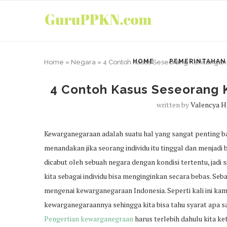
HOME
PEMERINTAHAN
Home
»
Negara
»
4 Contoh Kasus Seseorang Kehilang
4 Contoh Kasus Seseorang
written by
Valencya H
Kewarganegaraan adalah suatu hal yang sangat penting 
menandakan jika seorang individu itu tinggal dan menjadi 
dicabut oleh sebuah negara dengan kondisi tertentu, jadi
kita sebagai individu bisa menginginkan secara bebas. Seb
mengenai kewarganegaraan Indonesia. Seperti kali ini k
kewarganegaraannya sehingga kita bisa tahu syarat apa 
Pengertian kewarganegraan
harus terlebih dahulu kita ket