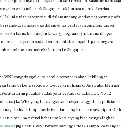
ain tanpa adanya persetujuan izin dari Presiden. Kasus ini baru saja
program wajib militer di Singapura, akibatnya mereka berdua
i. Hal ini sudah tercantum di dalam undang-undang tepatnya pada
bersangkutan masuk ke dalam dinas tentara negara lain tanpa
donesia itu harus kehilangan kewarganegraannya, karena dengan
nya mereka setuju dan sudah berjanji untuk mengabdi pada negara
udah mendeportasi mereka berdua ke Singapura.
pa WNI yang tinggal di Australia terancam akan kehilangan
a telah bekerja sebagai anggota kepolisian di Australia. Menjadi
 Peraturan ini padahal sudah jelas tertulis di dalam UU No 12
imana jika WNI yang bersangkutan menjadi anggota kepolisian di
annya bahkan tanpa perlu izin dari sang Presiden sekalipun. Oleh
eri harus tahu mengenai beberapa kasus yang bisa menghilngkan
ndonesia
juga harus WNI ketahui sehingga tidak sampai kehilangan