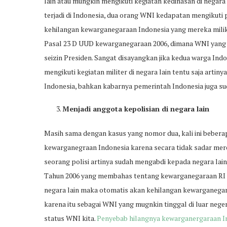
lain atau mungkin mengikuti kegiatan kedinasan di negara l
terjadi di Indonesia, dua orang WNI kedapatan mengikuti 
kehilangan kewarganegaraan Indonesia yang mereka milik
Pasal 23 D UUD kewarganegaraan 2006, dimana WNI yang 
seizin Presiden. Sangat disayangkan jika kedua warga In
mengikuti kegiatan militer di negara lain tentu saja arti
Indonesia, bahkan kabarnya pemerintah Indonesia juga s
Menjadi anggota kepolisian di negara lain
Masih sama dengan kasus yang nomor dua, kali ini bebera
kewarganegraan Indonesia karena secara tidak sadar merek
seorang polisi artinya sudah mengabdi kepada negara lain.
Tahun 2006 yang membahas tentang kewarganegaraan RI d
negara lain maka otomatis akan kehilangan kewarganegara
karena itu sebagai WNI yang mugnkin tinggal di luar neg
status WNI kita.
Penyebab hilangnya kewarganergaraan I