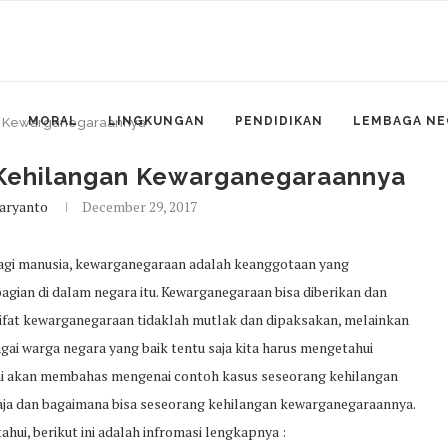
MORAL
LINGKUNGAN
PENDIDIKAN
LEMBAGA NE
an Kewarganegaraannya
 Kehilangan Kewarganegaraannya
aryanto
December 29, 2017
bagi manusia, kewarganegaraan adalah keanggotaan yang
bagian di dalam negara itu. Kewarganegaraan bisa diberikan dan
 sifat kewarganegaraan tidaklah mutlak dan dipaksakan, melainkan
agai warga negara yang baik tentu saja kita harus mengetahui
ami akan membahas mengenai contoh kasus seseorang kehilangan
saja dan bagaimana bisa seseorang kehilangan kewarganegaraannya.
ahui, berikut ini adalah infromasi lengkapnya :