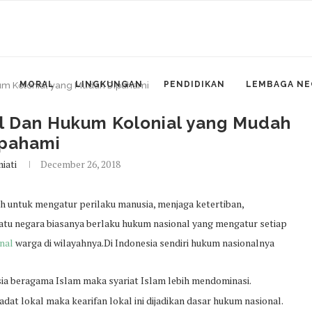
MORAL
LINGKUNGAN
PENDIDIKAN
LEMBAGA NE
um Kolonial yang Mudah Dipahami
l Dan Hukum Kolonial yang Mudah
pahami
iati
December 26, 2018
h untuk mengatur perilaku manusia, menjaga ketertiban,
tu negara biasanya berlaku hukum nasional yang mengatur setiap
nal
warga di wilayahnya.Di Indonesia sendiri hukum nasionalnya
a beragama Islam maka syariat Islam lebih mendominasi.
at lokal maka kearifan lokal ini dijadikan dasar hukum nasional.