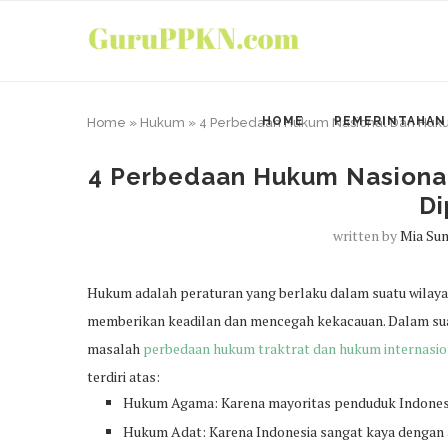
HOME
PEMERINTAHAN
Home
»
Hukum
»
4 Perbedaan Hukum Nasional Dan Huk
4 Perbedaan Hukum Nasiona
Di
written by
Mia Sum
Hukum adalah peraturan yang berlaku dalam suatu wilaya
memberikan keadilan dan mencegah kekacauan. Dalam sua
masalah
perbedaan hukum traktrat dan hukum internasio
terdiri atas:
Hukum Agama: Karena mayoritas penduduk Indonesi
Hukum Adat: Karena Indonesia sangat kaya dengan ad