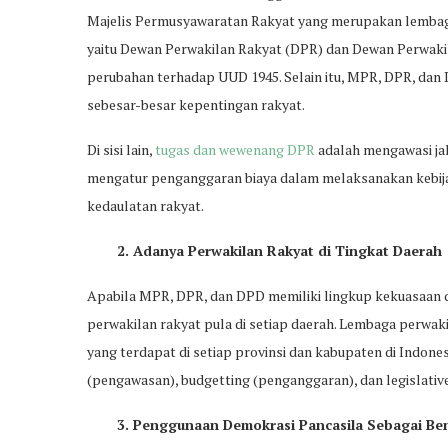
Majelis Permusyawaratan Rakyat yang merupakan lembaga t
yaitu Dewan Perwakilan Rakyat (DPR) dan Dewan Perwak
perubahan terhadap UUD 1945. Selain itu, MPR, DPR, dan 
sebesar-besar kepentingan rakyat.
Di sisi lain,
tugas dan wewenang DPR
adalah mengawasi jal
mengatur penganggaran biaya dalam melaksanakan kebijak
kedaulatan rakyat.
2. Adanya Perwakilan Rakyat di Tingkat Daerah
Apabila MPR, DPR, dan DPD memiliki lingkup kekuasaan di
perwakilan rakyat pula di setiap daerah. Lembaga perwa
yang terdapat di setiap provinsi dan kabupaten di Indones
(pengawasan), budgetting (penganggaran), dan legislative 
3. Penggunaan Demokrasi Pancasila Sebagai Be