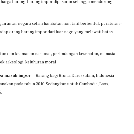
an harga barang-barang impor dipasaran sehingga mendorong
an antar negara selain hambatan non tarif berbentuk peraturan -
adap orang barang impor dari luar negri yang melewati batas
tan dan keamanan nasional, perlindungan kesehatan, manusia
jek arkeologi, keluhuran moral
ea masuk impor –
Barang bagi Brunai Darussalam, Indonesia
ksanakan pada tahun 2010. Sedangkan untuk Cambodia, Laos,
5.