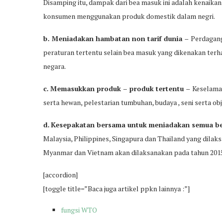
Disamping itu, dampak dari bea masuk ini adalah kenaik
konsumen menggunakan produk domestik dalam negri.
b. Meniadakan hambatan non tarif dunia –
Perdagang
peraturan tertentu selain bea masuk yang dikenakan terh
negara.
c.
Memasukkan produk – produk tertentu –
Keselama
serta hewan, pelestarian tumbuhan, budaya , seni serta ob
d.
Kesepakatan bersama untuk meniadakan semua b
Malaysia, Philippines, Singapura dan Thailand yang dila
Myanmar dan Vietnam akan dilaksanakan pada tahun 201
[accordion]
[toggle title=”Baca juga artikel ppkn lainnya :”]
fungsi WTO