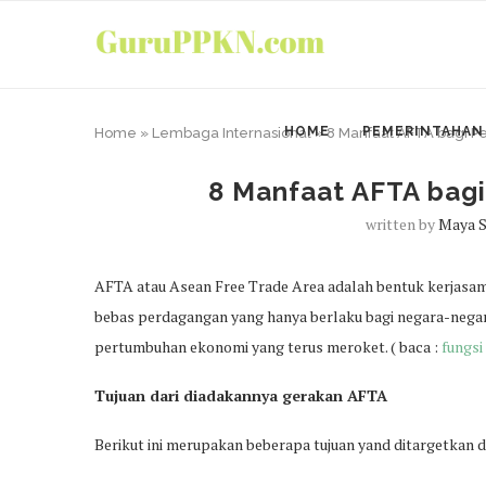
HOME
PEMERINTAHAN
Home
»
Lembaga Internasional
»
8 Manfaat AFTA bagi P
8 Manfaat AFTA bag
written by
Maya S
AFTA atau Asean Free Trade Area adalah bentuk kerjas
bebas perdagangan yang hanya berlaku bagi negara-neg
pertumbuhan ekonomi yang terus meroket. ( baca :
fungs
Tujuan dari diadakannya gerakan AFTA
Berikut ini merupakan beberapa tujuan yand ditargetkan d