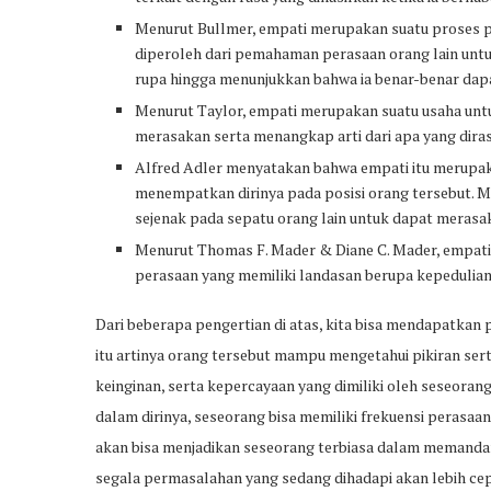
Menurut Bullmer, empati merupakan suatu proses p
diperoleh dari pemahaman perasaan orang lain unt
rupa hingga menunjukkan bahwa ia benar-benar dapa
Menurut Taylor, empati merupakan suatu usaha untuk
merasakan serta menangkap arti dari apa yang diras
Alfred Adler menyatakan bahwa empati itu merupaka
menempatkan dirinya pada posisi orang tersebut. Men
sejenak pada sepatu orang lain untuk dapat merasa
Menurut Thomas F. Mader & Diane C. Mader, empati
perasaan yang memiliki landasan berupa kepedulian
Dari beberapa pengertian di atas, kita bisa mendapatka
itu artinya orang tersebut mampu mengetahui pikiran sert
keinginan, serta kepercayaan yang dimiliki oleh seseora
dalam dirinya, seseorang bisa memiliki frekuensi perasaa
akan bisa menjadikan seseorang terbiasa dalam memandan
segala permasalahan yang sedang dihadapi akan lebih ce