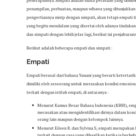
penerapannya. Simpati adalah suatu perasaan yang dimiliki
penampilan, perbuatan, maupun wibawa yang ditunjukkan
pengertiannya mirip dengan simpati, akan tetapi empati 
yang begitu mendalam yang disertai oleh adanya tindakan
dan simpati dengan lebih jelas lagi, berikut ini penjabaran
Berikut adalah beberapa empati dan simpati :
Empati
Empati berasal dari bahasa Yunani yang berarti ketertarik
dimiliki oleh seseorang untuk merasakan kondisi emosiona
terkait dengan istilah empati, di antaranya :
Menurut Kamus Besar Bahasa Indonesia (KBBI), emp
merasakan atau mengidentifikasi dirinya dalam kond
orang lain maupun dengan kelompok lainnya.
Menurut Eileen R. dan Sylvina S, empati merupakan k
terkait dengan rasa yang dihasilkan ketika ia berhu