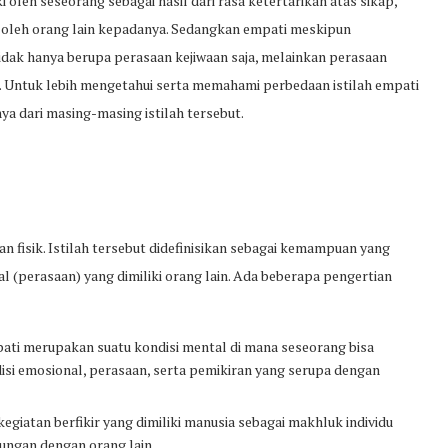
 oleh seseorang sebagai hasil dari rasa ketertarikan atas sikap,
 oleh orang lain kepadanya. Sedangkan empati meskipun
tidak hanya berupa perasaan kejiwaan saja, melainkan perasaan
. Untuk lebih mengetahui serta memahami perbedaan istilah empati
nya dari masing-masing istilah tersebut.
an fisik. Istilah tersebut didefinisikan sebagai kemampuan yang
l (perasaan) yang dimiliki orang lain. Ada beberapa pengertian
ati merupakan suatu kondisi mental di mana seseorang bisa
isi emosional, perasaan, serta pemikiran yang serupa dengan
egiatan berfikir yang dimiliki manusia sebagai makhluk individu
bungan dengan orang lain.