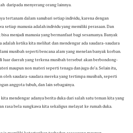
ah daripada menyerang orang lainnya.
ya tertanam dalam sanubari setiap individu, karena dengan
 setiap manusia adalah individu yang memiliki perasaan. Dan
k bisa menjadi manusia yang bermanfaat bagi sesamanya. Banyak
ya adalah ketika kita melihat dan mendengar ada saudara-saudara
galami musibah seperti bencana alam yang menelan banyak korban.
i luar daerah yang terkena musibah tersebut akan berbondong-
ri maupun non materi seperti tenaga dan juga do’a. Selain itu,
n oleh saudara-saudara mereka yang tertimpa musibah, seperti
ngan anggota tubuh, dan lain sebagainya.
kita mendengar adanya berita duka dari salah satu teman kita yang
n rasa bela sungkawa kita sekaligus melayat ke rumah duka.
na ia memiliki ketertarikan terhadap seseorang maupun