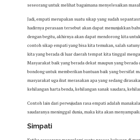
seseorang untuk melihat bagaimana menyelesaikan masal
Jadi, empati merupakan suatu sikap yang sudah sepantasn
hadirnya perasaan tersebut akan dapat menunjukkan bahwa
dengan begitu, akhirnya akan dapat mendorong kita untu
contoh sikap empati yang bisa kita temukan, salah satun
kita yang berada di luar daerah tempat kita tinggal men
Masyarakat baik yang berada dekat maupun yang berada d
bondong untuk memberikan bantuan baik yang bersifat mate
masyarakat uga ikut merasakan apa yang sedang dirasaka
kehilangan harta benda, kehilangan sanak saudara, kehila
Contoh lain dari perwujudan rasa empati adalah manakala 
saudaranya meninggal dunia, maka kita akan menyampaika
Simpati
Ketika seseorang mengalami suatu proses kejiwaan di ma