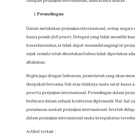
tahapan perjanjian internasional, diantaranya adalah :
Perundingan
Dalam melakukan perjanjian internasional, setiap negar
kuasa penuh (
full power
). Delegasi yang tidak memiliki ku
konsekuensinya, ia tidak dapat menandatangangi isi perjan
sejak semula telah ditentukan bahwa tidak diperlukan ada
dilakukan.
Begitu juga dengan Indonesia, pemerintah yang akan menu
disepakati bersama. Sah atau tidaknya suatu surat kuasa a
peserta perjanjian internasional. Perundingan dalam perja
berbicara dalam sebuah konferensi diplomatik. Hal-hal y
perumusan naskah perjanjian internasional. Setelah didapa
dalam perjanjian internasional maka kesepakatan tersebut
Artikel terkait :