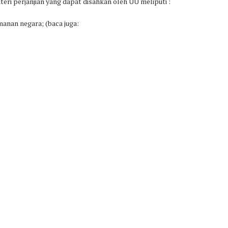
eri perjanjian yang dapat disahkan oleh UU meliputi :
anan negara; (baca juga: