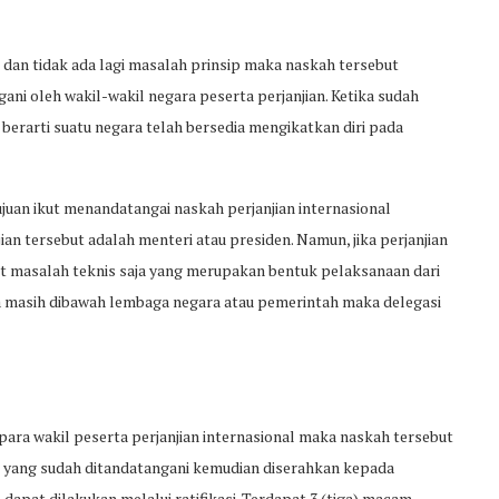
 dan tidak ada lagi masalah prinsip maka naskah tersebut
ani oleh wakil-wakil negara peserta perjanjian. Ketika sudah
berarti suatu negara telah bersedia mengikatkan diri pada
juan ikut menandatangai naskah perjanjian internasional
ian tersebut adalah menteri atau presiden. Namun, jika perjanjian
t masalah teknis saja yang merupakan bentuk pelaksanaan dari
a masih dibawah lembaga negara atau pemerintah maka delegasi
para wakil peserta perjanjian internasional maka naskah tersebut
 yang sudah ditandatangani kemudian diserahkan kepada
apat dilakukan melalui ratifikasi. Terdapat 3 (tiga) macam