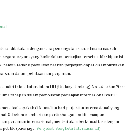
onal
ateral dilakukan dengan cara pemungutan suara dimana naskah
ri negara-negara yang hadir dalam perjanjian tersebut. Meskipun isi
hak, namun redaksi penulisan naskah perjanjian dapat disempurnakan
afsiran dalam pelaksanaan perjanjian.
a sendiri telah diatur dalam UU (Undang-Undang) No. 24 Tahun 2000
at lima tahapan dalam pembuatan perjanjian internasional yaitu :
a menelaah apakah di kemudian hari perjanjian internasional yang
onal. Sebelum memberikan pertimbangan politis maupun
n perjanjian internasional, menteri akan berkonsultasi dengan
publik. (baca juga:
Penyebab Sengketa Internasional
)