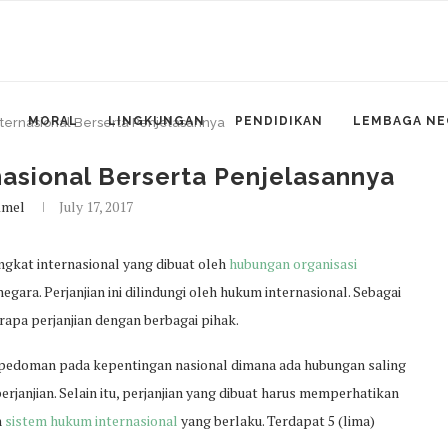
MORAL
LINGKUNGAN
PENDIDIKAN
LEMBAGA NE
nternasional Berserta Penjelasannya
nasional Berserta Penjelasannya
mel
July 17, 2017
ingkat internasional yang dibuat oleh
hubungan organisasi
gara. Perjanjian ini dilindungi oleh hukum internasional. Sebagai
rapa perjanjian dengan berbagai pihak.
rpedoman pada kepentingan nasional dimana ada hubungan saling
anjian. Selain itu, perjanjian yang dibuat harus memperhatikan
n
sistem hukum internasional
yang berlaku. Terdapat 5 (lima)