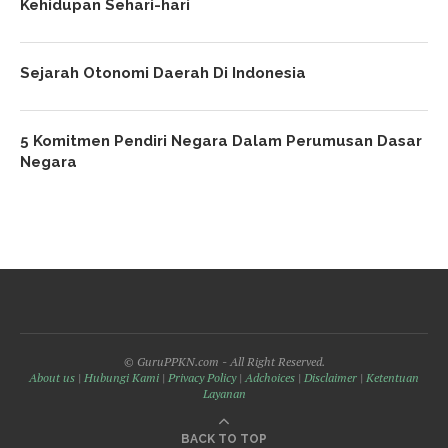
Kehidupan Sehari-hari
Sejarah Otonomi Daerah Di Indonesia
5 Komitmen Pendiri Negara Dalam Perumusan Dasar
Negara
© GuruPPKN.com - All Right Reserved.
About us
|
Hubungi Kami
|
Privacy Policy
|
Adchoices
|
Disclaimer
|
Ketentuan
Layanan
BACK TO TOP