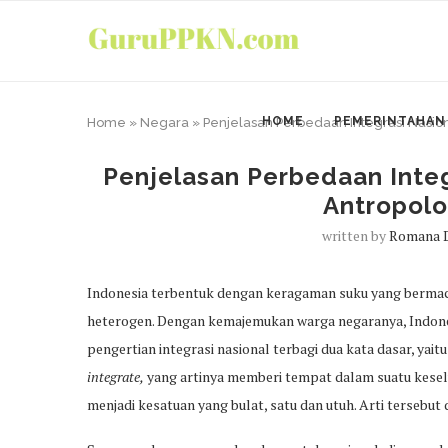
HOME
PEMERINTAHAN
Home
»
Negara
»
Penjelasan Perbedaan Integrasi Nasion
Penjelasan Perbedaan Integ
Antropolo
written by
Romana D
Indonesia terbentuk dengan keragaman suku yang bermac
heterogen. Dengan kemajemukan warga negaranya, Indo
pengertian integrasi nasional terbagi dua kata dasar, yaitu 
integrate,
yang artinya memberi tempat dalam suatu keselu
menjadi kesatuan yang bulat, satu dan utuh. Arti tersebut