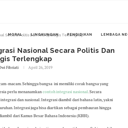
MORAL
LINGKUNGAN
PENDIDIKAN
LEMBAGA NE
al Secara Politis Dan Antropologis Terlengkap
rasi Nasional Secara Politis Dan
gis Terlengkap
wi Fibriati
April 26, 2019
am-macam. Sehingga bangsa ini memiliki corak bangsa yang
nesia perlu menanamkan
contoh integrasi nasional
. Secara
integrasi dan nasional. Integrasi diambil dari bahasa latin, yakni
ruhan. Integrasi juga bisa diartikan sebagai pembauran hingga
 diambil dari Kamus Besar Bahasa Indonesia (KBBI).