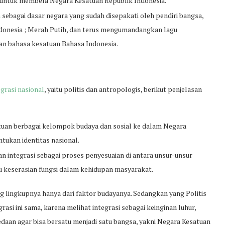
ntuk membela Negara Kesatuan Republik Indonesia.
a
sebagai dasar negara yang sudah disepakati oleh pendiri bangsa,
ndonesia ; Merah Putih, dan terus mengumandangkan lagu
an bahasa kesatuan Bahasa Indonesia.
tegrasi nasional
, yaitu politis dan antropologis, berikut penjelasan
atuan berbagai kelompok budaya dan sosial ke dalam Negara
tukan identitas nasional.
an integrasi sebagai proses penyesuaian di antara unsur-unsur
 keserasian fungsi dalam kehidupan masyarakat.
g lingkupnya hanya dari faktor budayanya. Sedangkan yang Politis
rasi ini sama, karena melihat integrasi sebagai keinginan luhur,
aan agar bisa bersatu menjadi satu bangsa, yakni Negara Kesatuan