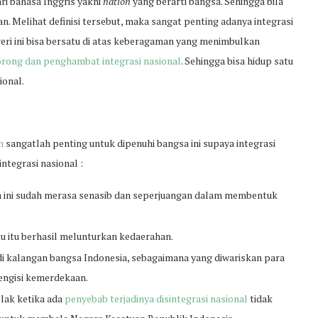
ri bahasa Inggris yakni
nation
yang berarti bangsa. Sehingga bila
n. Melihat definisi tersebut, maka sangat penting adanya integrasi
eri ini bisa bersatu di atas keberagaman yang menimbulkan
rong dan penghambat integrasi nasional
. Sehingga bisa hidup satu
ional.
n
sangatlah penting untuk dipenuhi bangsa ini supaya integrasi
ntegrasi nasional :
 ini sudah merasa senasib dan seperjuangan dalam membentuk
itu berhasil melunturkan kedaerahan.
di kalangan bangsa Indonesia, sebagaimana yang diwariskan para
engisi kemerdekaan.
lak ketika ada
penyebab terjadinya disintegrasi nasional
tidak