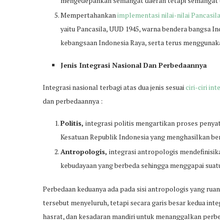
mengedepankan semangat daerah tetapi semangat u
Mempertahankan
implementasi nilai-nilai Pancasil
yaitu Pancasila, UUD 1945, warna bendera bangsa I
kebangsaan Indonesia Raya, serta terus menggunak
Jenis Integrasi Nasional Dan Perbedaannya
Integrasi nasional terbagi atas dua jenis sesuai
ciri-ciri in
dan perbedaannya :
Politis,
integrasi politis mengartikan proses peny
Kesatuan Republik Indonesia yang menghasilkan ben
Antropologis,
integrasi antropologis mendefinisik
kebudayaan yang berbeda sehingga menggapai suatu
Perbedaan keduanya ada pada sisi antropologis yang ruan
tersebut menyeluruh, tetapi secara garis besar kedua integ
hasrat, dan kesadaran mandiri untuk menanggalkan perbed