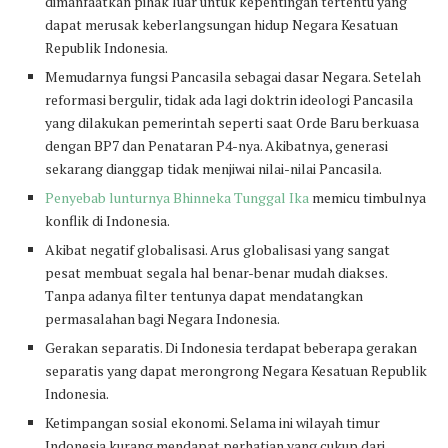
dimanfaatkan pihak luar untuk kepentingan tertentu yang
dapat merusak keberlangsungan hidup Negara Kesatuan
Republik Indonesia.
Memudarnya fungsi Pancasila sebagai dasar Negara. Setelah
reformasi bergulir, tidak ada lagi doktrin ideologi Pancasila
yang dilakukan pemerintah seperti saat Orde Baru berkuasa
dengan BP7 dan Penataran P4-nya. Akibatnya, generasi
sekarang dianggap tidak menjiwai nilai-nilai Pancasila.
Penyebab lunturnya Bhinneka Tunggal Ika
memicu timbulnya
konflik di Indonesia.
Akibat negatif globalisasi. Arus globalisasi yang sangat
pesat membuat segala hal benar-benar mudah diakses.
Tanpa adanya filter tentunya dapat mendatangkan
permasalahan bagi Negara Indonesia.
Gerakan separatis. Di Indonesia terdapat beberapa gerakan
separatis yang dapat merongrong Negara Kesatuan Republik
Indonesia.
Ketimpangan sosial ekonomi. Selama ini wilayah timur
Indonesia kurang mendapat perhatian yang cukup dari