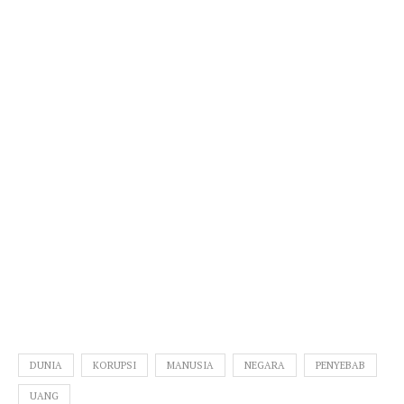
DUNIA
KORUPSI
MANUSIA
NEGARA
PENYEBAB
UANG